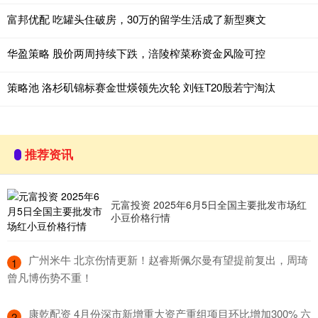
富邦优配 吃罐头住破房，30万的留学生活成了新型爽文
华盈策略 股价两周持续下跌，涪陵榨菜称资金风险可控
策略池 洛杉矶锦标赛金世煐领先次轮 刘钰T20殷若宁淘汰
推荐资讯
元富投资 2025年6月5日全国主要批发市场红
小豆价格行情
​广州米牛 北京伤情更新！赵睿斯佩尔曼有望提前复出，周琦
1
曾凡博伤势不重！
​康乾配资 4月份深市新增重大资产重组项目环比增加300% 六
2